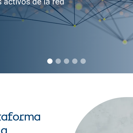
s activos de la red
ataforma
ia