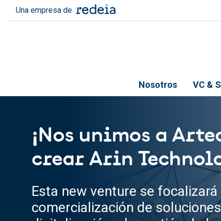
Pasar al contenido principal
Una empresa de
Nosotros
VC & S
¡Nos unimos a Arte
crear Arin Technol
Esta new venture se focalizará 
comercialización de soluciones