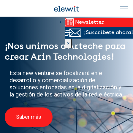
Pasar al contenido principal
Newsletter
¡Suscríbete ahora!
×
¡Nos unimos a Arteche para
crear Arin Technologies!
Esta new venture se focalizará en el
desarrollo y comercialización de
soluciones enfocadas en la digitalización y
la gestión de los activos de la red eléctrica.
Saber más