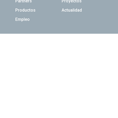
Partners
Proyectos
Productos
Actualidad
Empleo
Newsletter
Inscríbete
Síguenos
Contacta
Canal ético y de cumplimiento