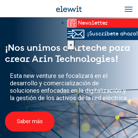
Pasar al contenido principal
Newsletter
¡Suscríbete ahora!
×
¡Nos unimos a Arteche para
crear Arin Technologies!
Esta new venture se focalizará en el
desarrollo y comercialización de
soluciones enfocadas en la digitalización y
la gestión de los activos de la red eléctrica.
Saber más