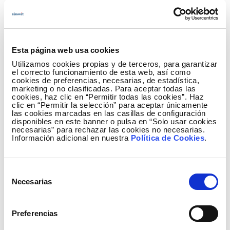
Nivel A:
es un requerimiento básico para
algunos grupos de usuarios. Su
incumplimiento impediría el acceso a la
Esta página web usa cookies
información de algunas personas.
Utilizamos cookies propias y de terceros, para garantizar
el correcto funcionamiento de esta web, así como
Nivel AA:
su objetivo es eliminar importantes
cookies de preferencias, necesarias, de estadística,
marketing o no clasificadas. Para aceptar todas las
barreras de acceso. Su incumplimiento
cookies, haz clic en “Permitir todas las cookies”. Haz
podría dificultar a algunas personas el
clic en “Permitir la selección” para aceptar únicamente
las cookies marcadas en las casillas de configuración
acceso a la información.
disponibles en este banner o pulsa en “Solo usar cookies
necesarias” para rechazar las cookies no necesarias.
Nivel AAA:
mejora la accesibilidad, pero su
Información adicional en nuestra
Política de Cookies
.
incumplimiento no impediría que los usuarios
pudiesen acceder a la información.
Selección
Publicamos una web responsive, desarrollada con
Necesarias
de
criterios generales de accesibilidad web nivel
consentimiento
Doble A, según las Pautas de Accesibilidad al
Contenido de la Web 2.0.
Preferencias