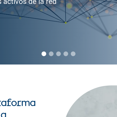
s activos de la red
ataforma
ia