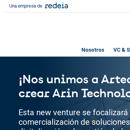
Pasar al contenido principal
Una empresa de
Nosotros
VC & S
¡Nos unimos a Arte
crear Arin Technol
Esta new venture se focalizará 
comercialización de soluciones