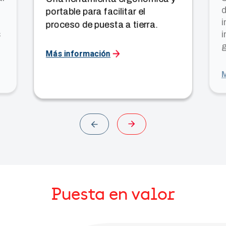
d
portable para facilitar el
i
proceso de puesta a tierra.
s
i
g
Más información
r
M
Previous
Next
Puesta en valor