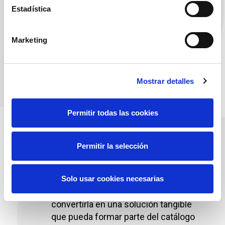
probados por la organización, abogando
Estadística
por la adopción en Redeia de las
soluciones obtenidas una vez
Marketing
finalizado el proceso de
industrialización.
Mostrar detalles
Permitir todas las cookies
Permitir la selección
3. Impulso y
crecimiento
Solo usar cookies necesarias
Evolucionamos la idea inicial hasta
convertirla en una solución tangible
que pueda formar parte del catálogo