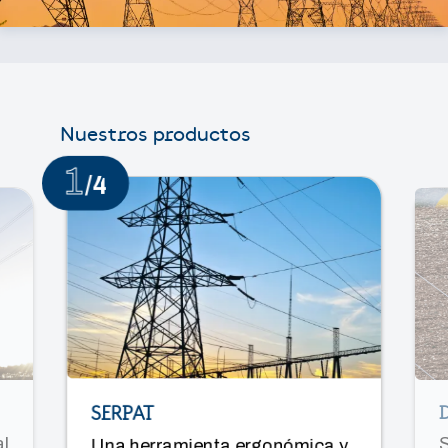
Nuestros productos
1
/4
SERPAT
al
S
Una herramienta ergonómica y