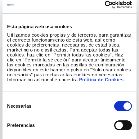
en constante crecimiento y
actualización.
Esta página web usa cookies
Utilizamos cookies propias y de terceros, para garantizar
el correcto funcionamiento de esta web, así como
cookies de preferencias, necesarias, de estadística,
marketing o no clasificadas. Para aceptar todas las
cookies, haz clic en “Permitir todas las cookies”. Haz
clic en “Permitir la selección” para aceptar únicamente
las cookies marcadas en las casillas de configuración
2. Validación y
disponibles en este banner o pulsa en “Solo usar cookies
necesarias” para rechazar las cookies no necesarias.
adopción
Información adicional en nuestra
Política de Cookies
.
Proporcionamos nuevos casos de uso
Selección
o aplicación a las propuestas
Necesarias
de
innovadoras sobre las que trabajamos,
consentimiento
permitiendo desarrollar y contrastar su
validez en un entorno relevante.
Preferencias
Los servicios y productos son