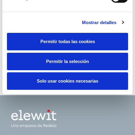
realistas
SLISE - Network SLIce SEcurity for next
Mostrar detalles
generation communications
Permitir todas las cookies
Kymatio
Proyecto de monitorización de datos en
Permitir la selección
entornos industriales
Solo usar cookies necesarias