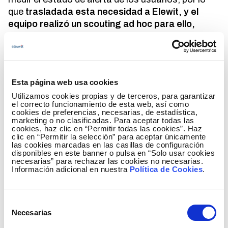
que
trasladada esta necesidad a Elewit, y el
equipo realizó un scouting ad hoc para ello,
donde identificó a Kymatio como la plataforma
ideal para realizar esta tarea
.
Kymatio facilita a través de su
plataforma
, una
concienciación continuada a los empleados
Esta página web usa cookies
evaluando las necesidades de los usuarios al
Utilizamos cookies propias y de terceros, para garantizar
el correcto funcionamiento de esta web, así como
tiempo que proporciona una herramienta de
cookies de preferencias, necesarias, de estadística,
gestión de riesgos asociados al elemento
marketing o no clasificadas. Para aceptar todas las
cookies, haz clic en “Permitir todas las cookies”. Haz
humano con métricas, evolución en el tiempo y
clic en “Permitir la selección” para aceptar únicamente
planes de acción.
las cookies marcadas en las casillas de configuración
disponibles en este banner o pulsa en “Solo usar cookies
necesarias” para rechazar las cookies no necesarias.
En 2021, Redeia realizó un piloto con Kymatio
Información adicional en nuestra
Política de Cookies
.
para valorar la plataforma, Para ello, se realizó
una muestra de
200 colaboradores
y se midió de
forma individualizada por cada usuario el estado
Selección
de alerta y el comportamiento de los empleados
Necesarias
de
frente a ataques de ingeniería social. Además, los
consentimiento