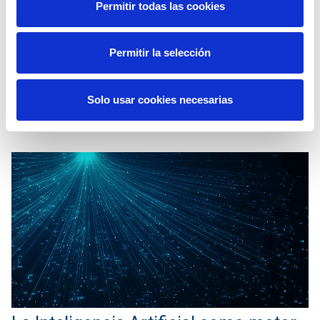
Elewit impulsa la conectividad en
Permitir todas las cookies
movilidad terrestre con una inversión
estratégica en Stellar
Permitir la selección
27 Noviembre 2024
Solo usar cookies necesarias
venturecapital
conectividad