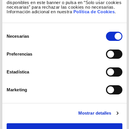
en la red eléctrica
disponibles en este banner o pulsa en “Solo usar cookies
necesarias” para rechazar las cookies no necesarias.
8 Enero 2025
Información adicional en nuestra
Política de Cookies
.
venturecapital
sostenibilidad
conectividad
Selección
Necesarias
de
startups
consentimiento
Preferencias
Estadística
Marketing
Mostrar detalles