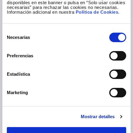
Tu nombre
disponibles en este banner o pulsa en “Solo usar cookies
necesarias” para rechazar las cookies no necesarias.
Información adicional en nuestra
Política de Cookies
.
Selección
Tus apellidos
Necesarias
de
consentimiento
Preferencias
He leído el
Aviso legal
y acepto el tratamiento de
Estadística
mis datos *
Deseo recibir la newsletter mensual
Marketing
Mostrar detalles