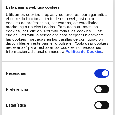
reforzando la resiliencia y sostenibilidad de las
Esta página web usa cookies
redes de transporte eléctrico.
Utilizamos cookies propias y de terceros, para garantizar
el correcto funcionamiento de esta web, así como
Silvia Bruno, directora de Elewit, explica que
cookies de preferencias, necesarias, de estadística,
“esta operación nos permite estar al tanto de
marketing o no clasificadas. Para aceptar todas las
cookies, haz clic en “Permitir todas las cookies”. Haz
tecnologías emergentes que pueden
clic en “Permitir la selección” para aceptar únicamente
transformar la forma en que planificamos y
las cookies marcadas en las casillas de configuración
disponibles en este banner o pulsa en “Solo usar cookies
operamos nuestras redes”. “Al mismo tiempo,
necesarias” para rechazar las cookies no necesarias.
consolidamos nuestro compromiso como
Información adicional en nuestra
Política de Cookies
.
inversores estratégicos en soluciones
deeptech que impulsan la transición
Selección
energética de manera tangible”, matiza.
Necesarias
de
Por su parte, el Dr. Niall Coogan, director
consentimiento
ejecutivo y cofundador de AssetCool, afirma
Preferencias
que “AssetCool se encuentra ahora en una
fase avanzada de escalado en la que las
relaciones sólidas con empresas de servicios
Estadística
públicos son fundamentales para el éxito. Por