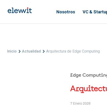
Pasar al contenido principal
Nosotros
VC & Startu
Sobrescribir enlaces de
Inicio
Actualidad
Arquitectura de Edge Computing
Edge Computin
Arquitect
7 Enero 2026