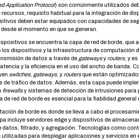
d Application Protocol
) son comúnmente utilizados debi
recursos, requisito habitual para la integración de disp
sitivos deben estar equipados con capacidades de seg
s desde el momento en que se generan.
ispositivos se encuentra la capa de red de borde, que
e los dispositivos y la infraestructura de computación 
ansmisión de datos a través de
gateways
y
routers
, y e
 latencia y la eficiencia en el uso del ancho de banda.
uyen
switches
,
gateways
, y
routers
que están optimizado
 de tráfico de datos. Además, esta capa puede imple
o
firewalls
y sistemas de detección de intrusiones para p
a de red de borde es esencial para la fiabilidad general
ación de borde es donde se lleva a cabo el procesam
pa incluye servidores edge y dispositivos de almacena
de datos, filtrado, y agregación. Tecnologías como con
 utilizadas para desplegar aplicaciones y servicios en