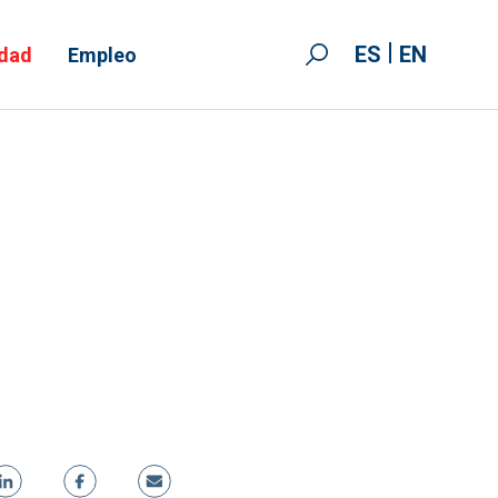
ES
EN
idad
Empleo