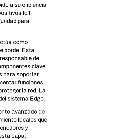
do a su eficiencia
ositivos IoT.
uridad para
 actúa como
de borde. Esta
s responsable de
 Componentes clave
s para soportar
mentar funciones
roteger la red. La
 del sistema Edge.
iento avanzado de
miento locales que
tenedores y
 esta capa,