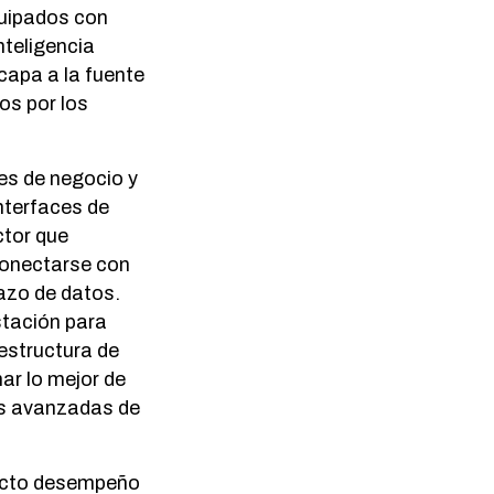
quipados con
nteligencia
 capa a la fuente
os por los
nes de negocio y
interfaces de
ctor que
conectarse con
lazo de datos.
tación para
aestructura de
ar lo mejor de
s avanzadas de
recto desempeño