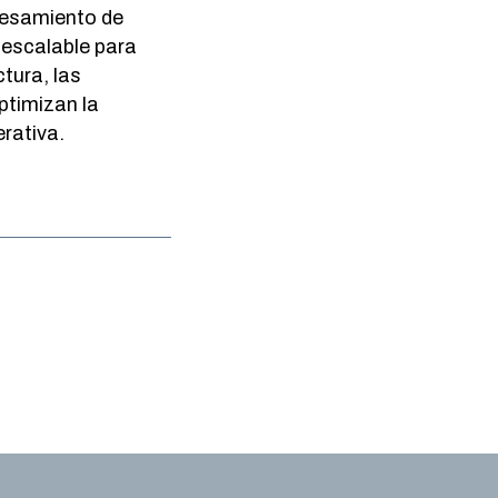
ocesamiento de
y escalable para
tura, las
timizan la
erativa.