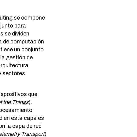
puting se compone
njunto para
s se dividen
apa de computación
 tiene un conjunto
la gestión de
arquitectura
y sectores
dispositivos que
of the Things
).
procesamiento
ad en esta capa es
on la capa de red
lemetry Transport
)