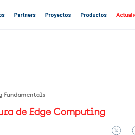
ps
Partners
Proyectos
Productos
Actual
 ayuda a la navegación
g Fundamentals
ura de Edge Computing