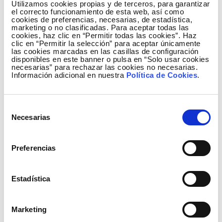
predicción de producción de energía renovable en
Utilizamos cookies propias y de terceros, para garantizar
el correcto funcionamiento de esta web, así como
colaboración con el departamento de Modelos de
cookies de preferencias, necesarias, de estadística,
Operación del Sistema de Red Eléctrica, ya que, si
marketing o no clasificadas. Para aceptar todas las
cookies, haz clic en “Permitir todas las cookies”. Haz
bien ya se dispone de un amplio listado de
clic en “Permitir la selección” para aceptar únicamente
proveedores que trabajan en este ámbito, era una
las cookies marcadas en las casillas de configuración
disponibles en este banner o pulsa en “Solo usar cookies
buena oportunidad para evaluar potenciales
necesarias” para rechazar las cookies no necesarias.
nuevos colaboradores en un formato abierto y
Información adicional en nuestra
Política de Cookies
.
ágil.
¿En qué consistió el reto de esta edición del
Selección
Necesarias
Data Challenge?
de
consentimiento
Este reto convocó a apasionados de ciencia de
Preferencias
datos con interés en su aplicación en modelos de
predicción de producción de energías renovables.
Para su creación, los participantes contaron con
Estadística
acceso a un Dataset etiquetado de series
temporales de diversas tecnologías, a partir de
cuál debían desarrollar un modelo de predicción de
Marketing
al menos una de ellas para su evaluación por