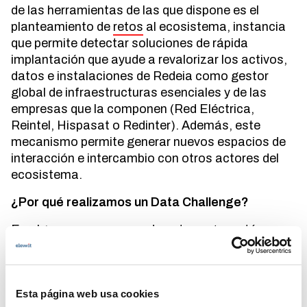
de las herramientas de las que dispone es el
planteamiento de
retos
al ecosistema, instancia
que permite detectar soluciones de rápida
implantación que ayude a revalorizar los activos,
datos e instalaciones de Redeia como gestor
global de infraestructuras esenciales y de las
empresas que la componen (Red Eléctrica,
Reintel, Hispasat o Redinter). Además, este
mecanismo permite generar nuevos espacios de
interacción e intercambio con otros actores del
ecosistema.
¿Por qué realizamos un Data Challenge?
En algunos casos, cuando estos
retos
están
orientados al
data science
, estos se plantean bajo
la etiqueta de
Data Challenge
y por eso, durante
2023, Elewit organizó uno con el objetivo de
Esta página web usa cookies
identificar e incorporar nuevos proveedores de