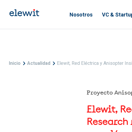
Pasar al contenido principal
Nosotros
VC & Startu
Sobrescribir enlaces de
Inicio
Actualidad
Elewit, Red Eléctrica y Anisopter In
Proyecto Aniso
Elewit, Re
Research 