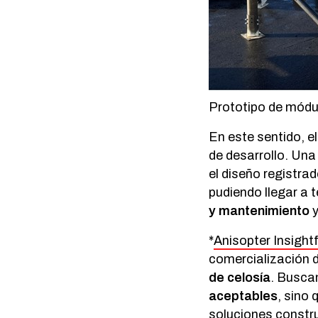
Prototipo de módu
En este sentido, e
de desarrollo. Una
el diseño registra
pudiendo llegar a
y mantenimiento
y
*
Anisopter Insight
comercialización d
de celosía
. Busca
aceptables
, sino
soluciones constr