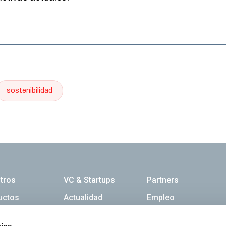
sostenibilidad
ación principal
tros
VC & Startups
Partners
uctos
Actualidad
Empleo