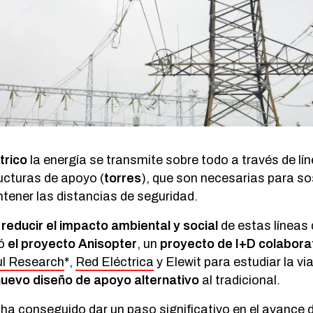
trico
la energía se transmite sobre todo a través de lí
ucturas de apoyo (
torres
), que son necesarias para so
tener las distancias de seguridad.
 reducir el impacto ambiental y social
de estas líneas 
eó
el proyecto Anisopter
, un
proyecto de I+D colabora
ul Research
*,
Red Eléctrica
y Elewit para estudiar la via
uevo diseño de apoyo alternativo
al tradicional.
a conseguido dar un paso significativo en el avance d