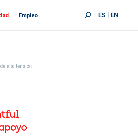
ES
EN
idad
Empleo
de alta tensión
htful
 apoyo