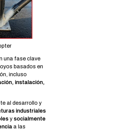
opter
n una fase clave
apoyos basados en
ón, incluso
ión, instalación,
 al desarrollo y
turas industriales
bles
y
socialmente
encia
a las