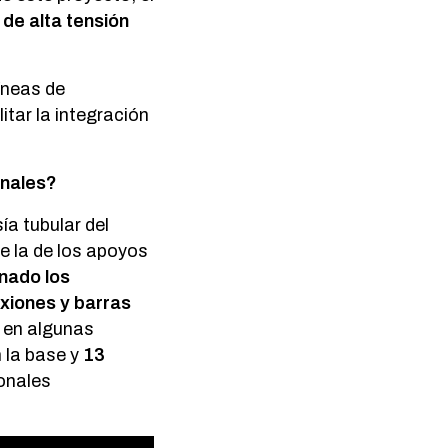
 de alta tensión
íneas de
itar la integración
onales?
ía tubular del
e la de los apoyos
inado los
xiones y barras
 en algunas
 la base y
13
ionales