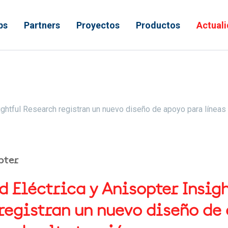
ps
Partners
Proyectos
Productos
Actual
 ayuda a la navegación
sightful Research registran un nuevo diseño de apoyo para líneas 
pter
d Eléctrica y Anisopter Insig
registran un nuevo diseño de