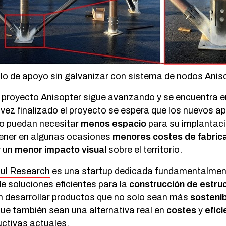
lo de apoyo sin galvanizar con sistema de nodos Anis
l proyecto Anisopter sigue avanzando y se encuentra e
 vez finalizado el proyecto se espera que los nuevos 
do puedan necesitar
menos espacio
para su implantaci
 tener en algunas ocasiones
menores costes de fabricac
 un
menor impacto visual
sobre el territorio.
ful Research
es una startup dedicada fundamentalmente
e soluciones eficientes para la
construcción de estruc
n desarrollar productos que no solo sean más
sosteni
 que también sean una alternativa real en
costes
y
efici
uctivas actuales.