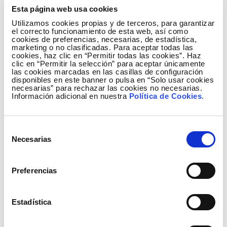
integración de los diseños en el territorio y con la
Esta página web usa cookies
sociedad; la reducción de las dimensiones del
Utilizamos cookies propias y de terceros, para garantizar
el correcto funcionamiento de esta web, así como
apoyo, así como en los costes de fabricación e
cookies de preferencias, necesarias, de estadística,
instalación del mismo; la disminución de la huella
marketing o no clasificadas. Para aceptar todas las
cookies, haz clic en “Permitir todas las cookies”. Haz
de carbono asociada, y la reciclabilidad de los
clic en “Permitir la selección” para aceptar únicamente
materiales. Además, las propuestas debían
las cookies marcadas en las casillas de configuración
disponibles en este banner o pulsa en “Solo usar cookies
garantizar la seguridad de los profesionales que
necesarias” para rechazar las cookies no necesarias.
se encargaran de su construcción y
Información adicional en nuestra
Política de Cookies
.
mantenimiento.
La propuesta ganadora fue la de Grupo Alta
Selección
Tensión (GAT), compañía de
MAI Group
con la que
Necesarias
de
se ha puesto en marcha una colaboración dividida
consentimiento
en dos fases principales. En primer lugar, se ha
Preferencias
llevado a cabo un estudio con el fin de evaluar la
viabilidad técnica y económica del nuevo diseño
propuesto.
Estadística
En esta fase que finalizó en 2023, se analizó,