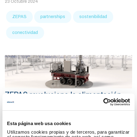
23 Octubre 2024
ZEPAS
partnerships
sostenibilidad
conectividad
ZEPAS revoluciona la alimentación
auxiliar de subestaciones eléctricas
con eficiencia y sostenibilidad
14 Octubre 2024
Esta página web usa cookies
Utilizamos cookies propias y de terceros, para garantizar
ElewitLAB
partnerships
proyectos
el correcto funcionamiento de esta web, así como