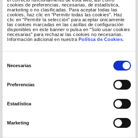
cookies de preferencias, necesarias, de estadística,
marketing o no clasificadas. Para aceptar todas las
cookies, haz clic en “Permitir todas las cookies”. Haz
sostenibilidad
ZEPAS
clic en “Permitir la selección” para aceptar únicamente
las cookies marcadas en las casillas de configuración
disponibles en este banner o pulsa en “Solo usar cookies
necesarias” para rechazar las cookies no necesarias.
Información adicional en nuestra
Política de Cookies
.
Selección
Necesarias
de
consentimiento
Preferencias
Estadística
Proyecto ASUMO: impulsando la
transición energética mediante la
Marketing
digitalización y monitorización de
activos a tiempo real