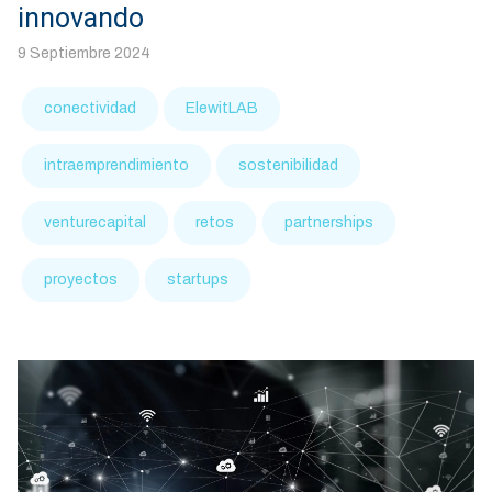
innovando
9 Septiembre 2024
conectividad
ElewitLAB
intraemprendimiento
sostenibilidad
venturecapital
retos
partnerships
proyectos
startups