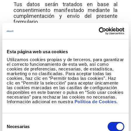
Tus datos serán tratados en base al
consentimiento manifestado mediante la
cumplimentación y envío del presente
formulario.
Tus datos podrían comunicarse a otras
sociedades de Redeia (puedes consultar
los integrantes de Redeia en
www.redeia.com
). Asimismo, cuando así lo
Esta página web usa cookies
establezca una obligación legal, tus datos
Utilizamos cookies propias y de terceros, para garantizar
podrían comunicarse a órganos de la
el correcto funcionamiento de esta web, así como
Administración Pública, organismos
cookies de preferencias, necesarias, de estadística,
judiciales o reguladores u otras entidades
marketing o no clasificadas. Para aceptar todas las
cookies, haz clic en “Permitir todas las cookies”. Haz
privadas, como empresas auditoras.
clic en “Permitir la selección” para aceptar únicamente
Asimismo, otras sociedades (por ejemplo,
las cookies marcadas en las casillas de configuración
otras empresas de Redeia) pueden acceder
disponibles en este banner o pulsa en “Solo usar cookies
a tus datos para prestar un servicio a
necesarias” para rechazar las cookies no necesarias.
Información adicional en nuestra
Política de Cookies
.
ELEWIT. S.A., y bajo nuestras instrucciones.
No existe previsión de transferencia de tus
datos fuera del Espacio Económico
Europeo, salvo en aquellos supuestos en
Selección
que los mismos sean tratados por alguna
Necesarias
de