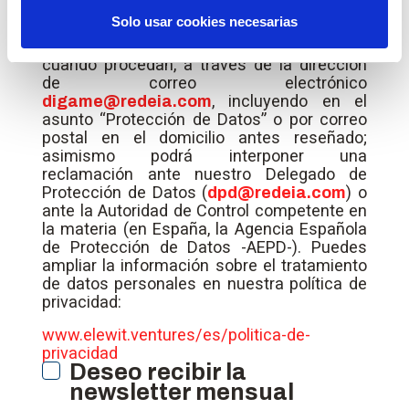
tratamiento, así como a no ser objeto de
Solo usar cookies necesarias
decisiones basadas únicamente en el
tratamiento automatizado de tus datos,
cuando procedan, a través de la dirección
de correo electrónico
, incluyendo en el
digame@redeia.com
asunto “Protección de Datos” o por correo
postal en el domicilio antes reseñado;
asimismo podrá interponer una
reclamación ante nuestro Delegado de
Protección de Datos (
) o
dpd@redeia.com
ante la Autoridad de Control competente en
la materia (en España, la Agencia Española
de Protección de Datos -AEPD-). Puedes
ampliar la información sobre el tratamiento
de datos personales en nuestra política de
privacidad:
www.elewit.ventures/es/politica-de-
privacidad
Deseo recibir la
newsletter mensual