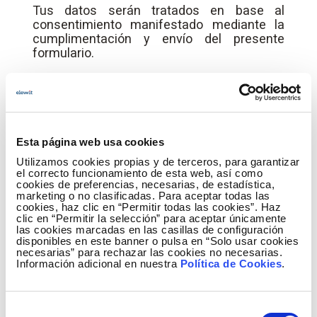
Tus datos serán tratados en base al
consentimiento manifestado mediante la
cumplimentación y envío del presente
formulario.
Tus datos podrían comunicarse a otras
sociedades de Redeia (puedes consultar
los integrantes de Redeia en
www.redeia.com
). Asimismo, cuando así lo
establezca una obligación legal, tus datos
Esta página web usa cookies
podrían comunicarse a órganos de la
Utilizamos cookies propias y de terceros, para garantizar
Administración Pública, organismos
el correcto funcionamiento de esta web, así como
judiciales o reguladores u otras entidades
cookies de preferencias, necesarias, de estadística,
privadas, como empresas auditoras.
marketing o no clasificadas. Para aceptar todas las
Asimismo, otras sociedades (por ejemplo,
cookies, haz clic en “Permitir todas las cookies”. Haz
clic en “Permitir la selección” para aceptar únicamente
otras empresas de Redeia) pueden acceder
las cookies marcadas en las casillas de configuración
a tus datos para prestar un servicio a
disponibles en este banner o pulsa en “Solo usar cookies
ELEWIT. S.A., y bajo nuestras instrucciones.
necesarias” para rechazar las cookies no necesarias.
No existe previsión de transferencia de tus
Información adicional en nuestra
Política de Cookies
.
datos fuera del Espacio Económico
Europeo, salvo en aquellos supuestos en
que los mismos sean tratados por alguna
Selección