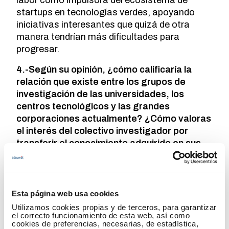
labor como impulsora del ecosistema de
startups en tecnologías verdes, apoyando
iniciativas interesantes que quizá de otra
manera tendrían más dificultades para
progresar.
4.-Según su opinión, ¿cómo calificaría la
relación que existe entre los grupos de
investigación de las universidades, los
centros tecnológicos y las grandes
corporaciones actualmente? ¿Cómo valoras
el interés del colectivo investigador por
transferir el conocimiento adquirido en sus
trabajos a la empresa y sociedad?
Tecnalia es un Centro Tecnológico así que mi
visión está condicionada por nuestro punto de
Esta página web usa cookies
vista. La estrategia de innovación y ciencia en
Utilizamos cookies propias y de terceros, para garantizar
España debe tener en cuenta la
el correcto funcionamiento de esta web, así como
cookies de preferencias, necesarias, de estadística,
complementariedad de universidades,