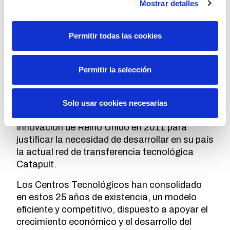
Mostrar detalles
España, tanto respecto de sus niveles de I+D
empresarial como en cuanto a su desempeño
en lo relativo a la formación de redes para la
Permitir todas las cookies
innovación (estrategia de innovación abierta).
Los Centros Tecnológicos españoles han
Permitir la selección
acreditado durante más de cuatro décadas su
capacidad para «traducir líneas científicas en
liderazgo industrial». Así lo afirmó el
Solo usar cookies necesarias
Secretario de Estado de Negocios e
Innovación de Reino Unido en 2011 para
justificar la necesidad de desarrollar en su país
la actual red de transferencia tecnológica
Catapult.
Los Centros Tecnológicos han consolidado
en estos 25 años de existencia, un modelo
eficiente y competitivo, dispuesto a apoyar el
crecimiento económico y el desarrollo del