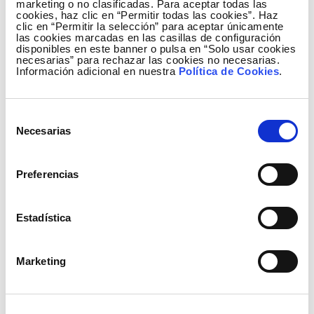
marketing o no clasificadas. Para aceptar todas las
Organismos públicos de innovación y Centros
cookies, haz clic en “Permitir todas las cookies”. Haz
clic en “Permitir la selección” para aceptar únicamente
Tecnológicos. Todos los agentes somos
las cookies marcadas en las casillas de configuración
necesarios y todos cumplimos un papel en la
disponibles en este banner o pulsa en “Solo usar cookies
necesarias” para rechazar las cookies no necesarias.
cadena de valor de la I+D. El papel de cada
Información adicional en nuestra
Política de Cookies
.
uno de ellos en la transferencia de tecnología
es distinto. Los centros tecnológicos están
más próximos a la empresa y a la
Selección
investigación aplicada, y las Universidades y
Necesarias
de
los OPIs desarrollan una función
consentimiento
imprescindible en la investigación básica y la
Preferencias
publicación científica.
Como he dicho, los Centros Tecnológicos son
Estadística
los socios preferidos por las empresas en sus
actividades de I+D+i. Asimismo, se ha
constatado que el papel de los Centros
Marketing
Tecnológicos en el País Vasco es un factor de
la mayor trascendencia para explicar las
cifras de esta región que son las más altas de