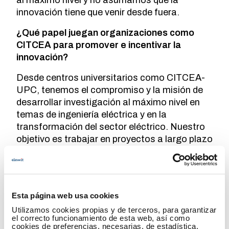
innovación tiene que venir desde fuera.
¿Qué papel juegan organizaciones como
CITCEA para promover e incentivar la
innovación?
Desde centros universitarios como CITCEA-
UPC, tenemos el compromiso y la misión de
desarrollar investigación al máximo nivel en
temas de ingeniería eléctrica y en la
transformación del sector eléctrico. Nuestro
objetivo es trabajar en proyectos a largo plazo
conceptualizando la red y los sistemas
eléctricos del futuro, y también a corto-medio
plazo aportando soluciones y herramientas a
la sociedad en las temáticas mencionadas.
Esta página web usa cookies
Un tema central para nosotros es cómo
Utilizamos cookies propias y de terceros, para garantizar
podemos desarrollar un sistema energético
el correcto funcionamiento de esta web, así como
con penetraciones muy elevadas de
cookies de preferencias, necesarias, de estadística,