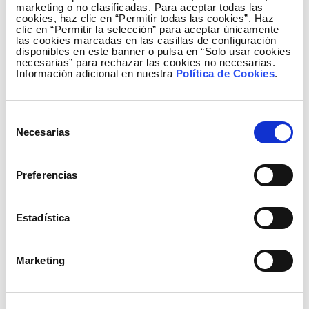
marketing o no clasificadas. Para aceptar todas las
generación renovable, alcanzando el 100 %
cookies, haz clic en “Permitir todas las cookies”. Haz
en las próximas décadas. Respecto a la
clic en “Permitir la selección” para aceptar únicamente
las cookies marcadas en las casillas de configuración
innovación, nuestra estrategia es llevar al
disponibles en este banner o pulsa en “Solo usar cookies
mercado soluciones salidas de nuestros
necesarias” para rechazar las cookies no necesarias.
Información adicional en nuestra
Política de Cookies
.
proyectos de investigación en la universidad.
Para ello apostamos tanto por la
transferencia de tecnología a la empresa
Selección
como en la formación de startups con el
Necesarias
de
apoyo de la Universidad.
consentimiento
¿Cómo calificaría el papel que juegan
Preferencias
empresas como Elewit?
Empresas como Elewit son fundamentales.
Estadística
Por un lado, guían al sector de la investigación
y la innovación en la dirección de aportar
Marketing
soluciones de valor que permitan afrontar los
numerosos retos existentes en el Sector
(eléctrico a nivel de red de transporte y