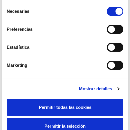
de fallo. A partir de este análisis, el
Selección
sistema propone las necesidades de
Necesarias
de
mantenimiento y renovación necesarias,
consentimiento
basándose en las reglas de negocio,
para asegurar el mantenimiento óptimo
Preferencias
de cada activo a nivel individual e
incluyendo, en su caso, las
Estadística
indisponibilidades necesarias asociadas.
Gestión de la vegetación del entorno de
Marketing
las líneas: tomando como input los
resultados de las inspecciones LIDAR
(
Laser Imaging Detection and Ranging
) y
Mostrar detalles
la predicción del crecimiento de la
vegetación para cada especie, la
solución genera automáticamente el
Permitir todas las cookies
plan de tala y poda con un horizonte
temporal de 4 años.
Permitir la selección
Planificación holística de la actividad: