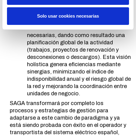
integra, prioriza y planifica los resultados
de gestión de la vegetación y de activos,
Solo usar cookies necesarias
incluyendo la planificación optimizada de
las solicitudes de desconexiones
necesarias, dando como resultado una
planificación global de la actividad
(trabajos, proyectos de renovación y
desconexiones o descargos). Esta visión
holística genera eficiencias mediante
sinergias, minimizando el índice de
indisponibilidad anual y el riesgo global de
la red y mejorando la coordinación entre
unidades de negocio.
SAGA transformará por completo los
procesos y estrategias de gestión para
adaptarse a este cambio de paradigma y ya
está siendo probada con éxito en el operador y
transportista del sistema eléctrico español,