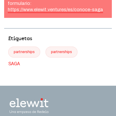
formulario:
https://www.elewit.ventures/es/conoce-saga
Etiquetas
partnerships
partnerships
SAGA