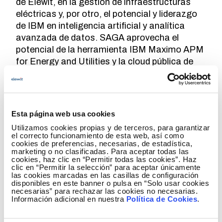
de Elewit, en la gestión de infraestructuras
eléctricas y, por otro, el potencial y liderazgo
de IBM en inteligencia artificial y analítica
avanzada de datos. SAGA aprovecha el
potencial de la herramienta IBM Maximo APM
for Energy and Utilities y la cloud pública de
IBM e integra la información que le ofrecen
sensores basados en Internet de las Cosas y
tecnologías de la operación. En concreto,
SAGA optimiza la actividad de mantenimiento
Esta página web usa cookies
y su planificación a través de tres
Utilizamos cookies propias y de terceros, para garantizar
capacidades:
el correcto funcionamiento de esta web, así como
cookies de preferencias, necesarias, de estadística,
marketing o no clasificadas. Para aceptar todas las
Gestión de activos: permite conocer el
cookies, haz clic en “Permitir todas las cookies”. Haz
estado actual y estimar la condición
clic en “Permitir la selección” para aceptar únicamente
las cookies marcadas en las casillas de configuración
futura de los activos gracias a
disponibles en este banner o pulsa en “Solo usar cookies
algoritmos de analítica avanzada
necesarias” para rechazar las cookies no necesarias.
Información adicional en nuestra
Política de Cookies
.
combinados con inteligencia artificial que
calculan su salud, riesgo y probabilidad