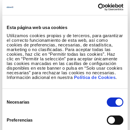
Servicios geoespaciales en todo el mundo
Aerolaser es una de las pocas compañías en
el mundo que ofrece servicios geoespaciales
con un enfoque holístico: inspecciona
Esta página web usa cookies
infraestructuras o terrenos con tecnología
Utilizamos cookies propias y de terceros, para garantizar
propia (como helicóptero o drones) y captura
el correcto funcionamiento de esta web, así como
cookies de preferencias, necesarias, de estadística,
datos de alta definición, en apenas
marketing o no clasificadas. Para aceptar todas las
nanosegundos, que luego procesa con
cookies, haz clic en “Permitir todas las cookies”. Haz
clic en “Permitir la selección” para aceptar únicamente
sistemas que desarrolla e integra la propia
las cookies marcadas en las casillas de configuración
empresa y con el apoyo de su equipo de
disponibles en este banner o pulsa en “Solo usar cookies
necesarias” para rechazar las cookies no necesarias.
profesionales. Aerolaser realiza servicios
Información adicional en nuestra
Política de Cookies
.
geoespaciales en cualquier parte del mundo y
en los tres medios: marino, terrestre y aéreo.
Ya cuenta con una experiencia de más de
Selección
Necesarias
85.000 de km inspeccionados con tecnología
de
LIDAR (Laser Imaging Detection and
consentimiento
Ranging) y fotogrametría y ha realizado
Preferencias
proyectos de inspección de carreteras, líneas