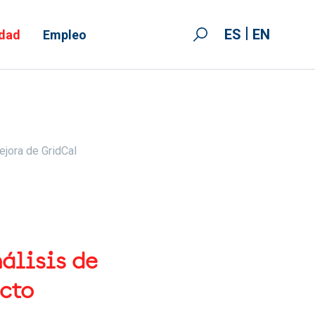
ES
EN
idad
Empleo
ejora de GridCal
nálisis de
ecto