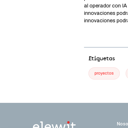
al operador con IA
innovaciones podr
innovaciones podrá
Etiquetas
proyectos
Naveg
Noso