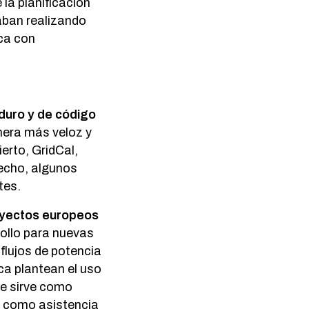
la planificación
aban realizando
ica con
duro y de código
nera más veloz y
erto, GridCal,
echo, algunos
tes.
oyectos europeos
ollo para nuevas
flujos de potencia
ca plantean el uso
e sirve como
) como asistencia