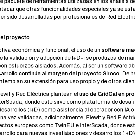
paquete de herramientas utilizadas en los análisis de 
tacar que otras funcionalidades especiales ya se est
ber sido desarrolladas por profesionales de Red Eléctr
del proyecto
tiva económica y funcional, el uso de un
software ma
e la validación y adopción de I+D+i se produzca de ma
con esfuerzos aislados. Además, al ser un software abi
arrollo continúe al margen del proyecto Siroco
. De h
templan su extensión para uso propio y de otros clien
ewit y Red Eléctrica plantean el
uso de GridCal en pr
terScada, donde este sirve como plataforma de desarr
desarrollos (I+D) como asistencia al operador con IA o 
 vez validadas, adicionalmente, Elewit y Red Eléctri
yectos europeos como TwinEU e InterScada, donde est
rrollo para nuevas investigaciones y desarrollos (I+D