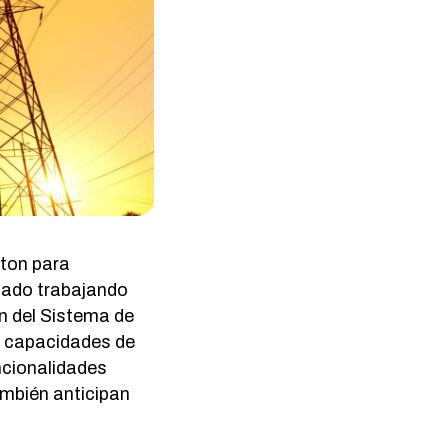
wton para
stado trabajando
ón del Sistema de
s capacidades de
ncionalidades
ambién anticipan