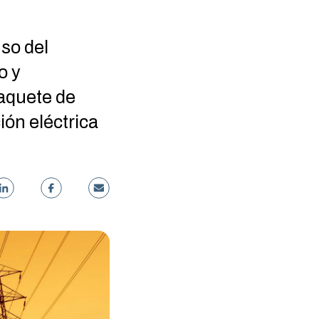
uso del
o y
aquete de
ión eléctrica