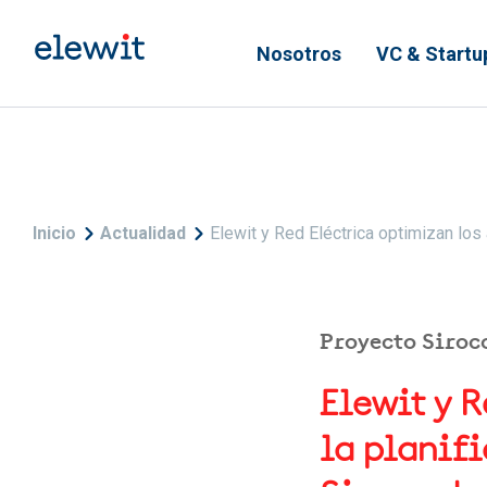
Pasar al contenido principal
Nosotros
VC & Startu
Sobrescribir enlaces de
Inicio
Actualidad
Elewit y Red Eléctrica optimizan los 
Proyecto Siroc
Elewit y 
la planif