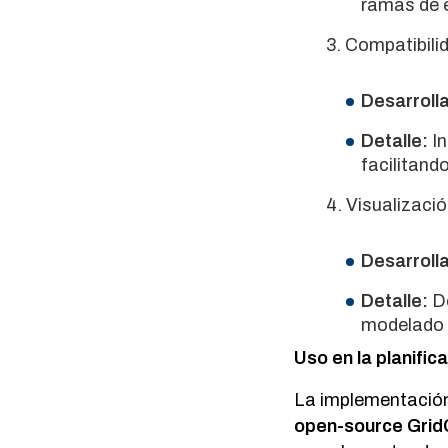
ramas de e
Compatibili
Desarroll
Detalle:
In
facilitand
Visualizació
Desarroll
Detalle:
De
modelado h
Uso en la planific
La implementación 
open-source Grid