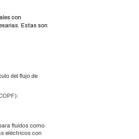
cales con
esarias. Estas son
lo del flujo de
ACOPF):
 para fluidos como
s eléctricos con