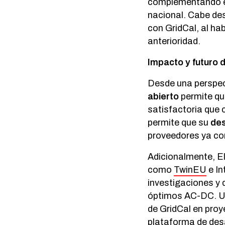
complementando el 
nacional. Cabe des
con GridCal, al ha
anterioridad.
Impacto y futuro 
Desde una perspec
abierto
permite qu
satisfactoria que 
permite que su
des
proveedores ya con
Adicionalmente, El
como
TwinEU
e In
investigaciones y 
óptimos AC-DC. Una
de GridCal en pro
plataforma de desa