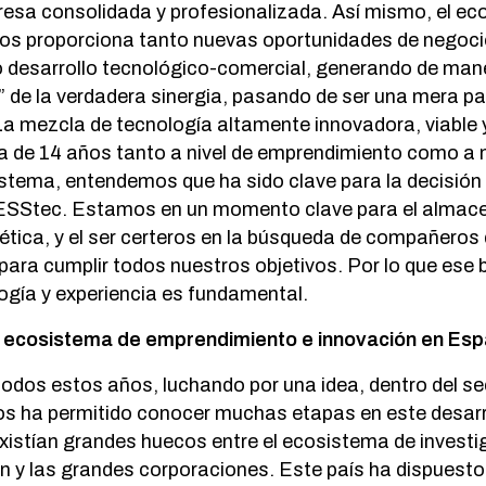
resa consolidada y profesionalizada. Así mismo, el e
nos proporciona tanto nuevas oportunidades de negoc
 desarrollo tecnológico-comercial, generando de maner
 de la verdadera sinergia, pasando de ser una mera pa
 La mezcla de tecnología altamente innovadora, viable y
a de 14 años tanto a nivel de emprendimiento como a ni
stema, entendemos que ha sido clave para la decisión 
ESStec. Estamos en un momento clave para el almac
gética, y el ser certeros en la búsqueda de compañeros 
 para cumplir todos nuestros objetivos. Por lo que ese
ogía y experiencia es fundamental.
l ecosistema de emprendimiento e innovación en Es
todos estos años, luchando por una idea, dentro del se
s ha permitido conocer muchas etapas en este desarr
xistían grandes huecos entre el ecosistema de investi
ión y las grandes corporaciones. Este país ha dispuest