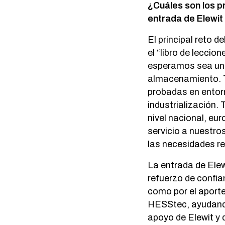
¿Cuáles son los p
entrada de Elewit
El principal reto 
el “libro de leccio
esperamos sea uno 
almacenamiento. T
probadas en entor
industrialización
nivel nacional, eu
servicio a nuestro
las necesidades re
La entrada de Elew
refuerzo de confia
como por el aporte
HESStec, ayudando
apoyo de Elewit y