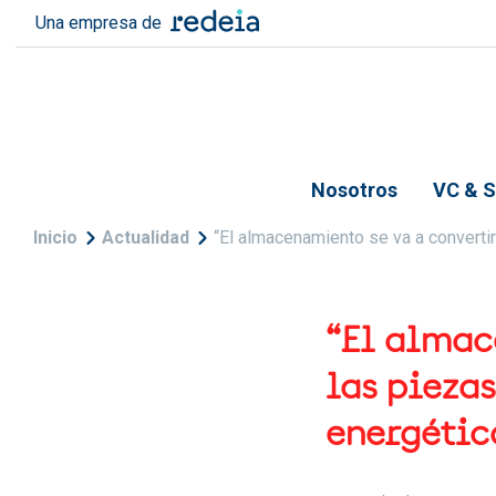
Pasar al contenido principal
Una empresa de
Nosotros
VC & S
Sobrescribir enlaces de
Inicio
Actualidad
“El almacenamiento se va a convertir
“El almac
las piezas
energétic