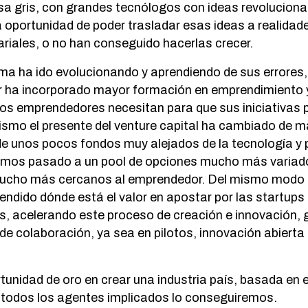
a gris, con grandes tecnólogos con ideas revolucionar
a oportunidad de poder trasladar esas ideas a realidad
ariales, o no han conseguido hacerlas crecer.
ema ha ido evolucionando y aprendiendo de sus errores,
r ha incorporado mayor formación en emprendimiento y
os emprendedores necesitan para que sus iniciativas 
ismo el presente del venture capital ha cambiado de m
de unos pocos fondos muy alejados de la tecnología y
emos pasado a un pool de opciones mucho más variad
mucho más cercanos al emprendedor. Del mismo modo 
ndido dónde está el valor en apostar por las startups
, acelerando este proceso de creación e innovación,
de colaboración, ya sea en pilotos, innovación abierta 
nidad de oro en crear una industria país, basada en e
e todos los agentes implicados lo conseguiremos.