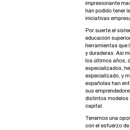
impresionante mas
han podido tener l
iniciativas empres
Por suerte el sist
educación superio
herramientas que l
y duraderas. Así m
los últimos años, 
especializados, h
especializado, y 
españolas han ente
sus emprendedores
distintos modelos 
capital.
Tenemos una oportu
con el esfuerzo d