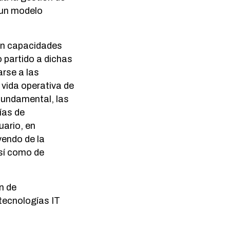
 un modelo
en capacidades
 partido a dichas
arse a las
 vida operativa de
fundamental, las
ías de
uario, en
yendo de la
así como de
n de
tecnologías IT