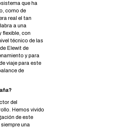
cosistema que ha
io, como de
a real el tan
labra a una
 flexible, con
vel técnico de las
de Elewit de
enamiento y para
de viaje para este
 balance de
paña?
ctor del
ollo. Hemos vivido
gación de este
o siempre una