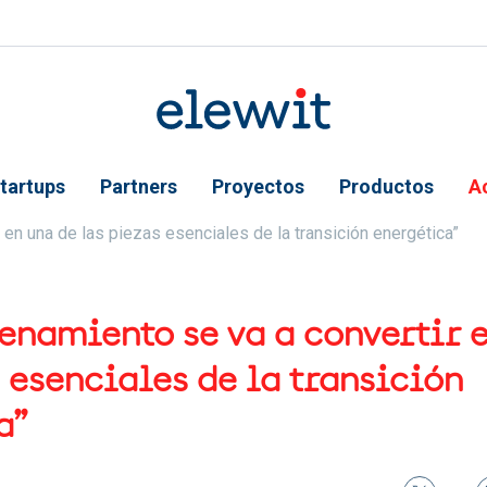
tartups
Partners
Proyectos
Productos
A
 ayuda a la navegación
 en una de las piezas esenciales de la transición energética”
enamiento se va a convertir 
 esenciales de la transición
a”