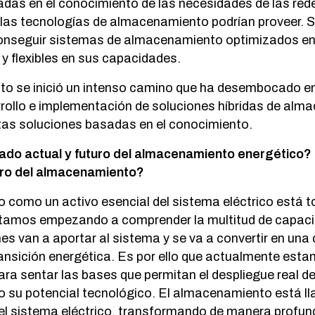
das en el conocimiento de las necesidades de las rede
 las tecnologías de almacenamiento podrían proveer. 
onseguir sistemas de almacenamiento optimizados en 
 y flexibles en sus capacidades.
o se inició un intenso camino que ha desembocado e
rrollo e implementación de soluciones híbridas de alm
tas soluciones basadas en el conocimiento.
ado actual y futuro del almacenamiento energético?
uro del almacenamiento?
 como un activo esencial del sistema eléctrico está 
stamos empezando a comprender la multitud de capacid
es van a aportar al sistema y se va a convertir en una 
ransición energética. Es por ello que actualmente est
ra sentar las bases que permitan el despliegue real d
 su potencial tecnológico. El almacenamiento está ll
 del sistema eléctrico, transformando de manera profun