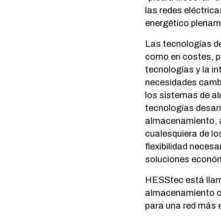
las redes eléctric
energético plenam
Las tecnologías d
como en costes, pe
tecnologías y la i
necesidades cambia
los sistemas de a
tecnologías desarr
almacenamiento, ac
cualesquiera de lo
flexibilidad neces
soluciones económ
HESStec está llam
almacenamiento opt
para una red más 