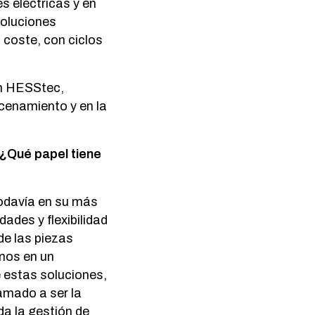
s eléctricas y en
Soluciones
coste, con ciclos
n HESStec,
acenamiento y en la
 ¿Qué papel tiene
todavía en su más
ades y flexibilidad
de las piezas
amos en un
e estas soluciones,
amado a ser la
da la gestión de