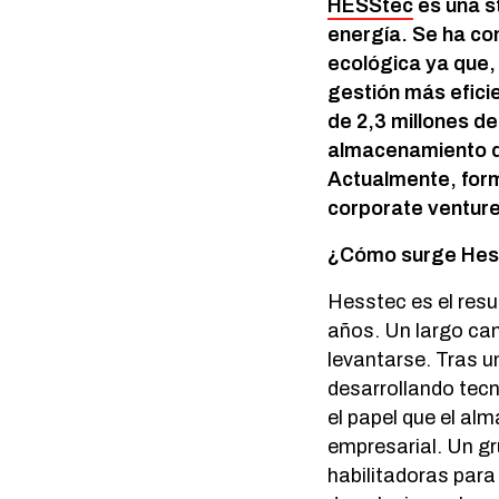
HESStec
es una s
energía. Se ha con
ecológica ya que,
gestión más efici
de 2,3 millones d
almacenamiento de
Actualmente, form
corporate venture
¿Cómo surge Hes
Hesstec es el resu
años. Un largo cam
levantarse. Tras u
desarrollando tecn
el papel que el al
empresarial. Un gr
habilitadoras para