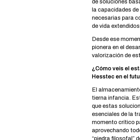
de soluciones basa
la capacidades de
necesarias para c
de vida extendidos
Desde ese moment
pionera en el desa
valorización de es
¿Cómo veis el est
Hesstec en el fut
El almacenamiento
tierna infancia. E
que estas solucion
esenciales de la t
momento crítico pa
aprovechando todo
“piedra filosofal”