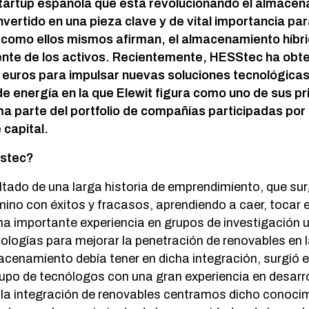
tartup española que está revolucionando el almace
vertido en una pieza clave y de vital importancia para
 como ellos mismos afirman, el almacenamiento híbr
ente de los activos. Recientemente, HESStec ha obte
e euros para impulsar nuevas soluciones tecnológica
 energía en la que Elewit figura como uno de sus pr
a parte del portfolio de compañías participadas por
 capital.
stec?
ltado de una larga historia de emprendimiento, que su
ino con éxitos y fracasos, aprendiendo a caer, tocar el
na importante experiencia en grupos de investigación un
ologías para mejorar la penetración de renovables en l
macenamiento debía tener en dicha integración, surgió e
upo de tecnólogos con una gran experiencia en desarro
 la integración de renovables centramos dicho conocim