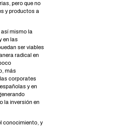
ias, pero que no
es y productos a
 así mismo la
 en las
puedan ser viables
anera radical en
 poco
o, más
las corporates
 españolas y en
 generando
o la inversión en
l conocimiento, y