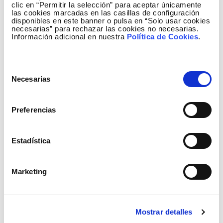
más allá de buscar el puro retorno
clic en “Permitir la selección” para aceptar únicamente
económico que nos permita seguir
las cookies marcadas en las casillas de configuración
disponibles en este banner o pulsa en “Solo usar cookies
operando, tiene mucho valor para
necesarias” para rechazar las cookies no necesarias.
nuestros clientes.
Información adicional en nuestra
Política de Cookies
.
¿Cómo calificaría el papel que juegan
empresas como Elewit?
Selección
Necesarias
Red Eléctrica de España (REE) se ha
de
caracterizado siempre por la búsqueda de
consentimiento
la excelencia técnica en sus actividades,
Preferencias
lo que le ha llevado a buscar la innovación.
La creación de Elewit ha dado
personalidad a este componente de
Estadística
innovación, con una empresa que facilita
el acceso a la misma y la dota de la
Marketing
agilidad propia de la era digital en la que
nos encontramos.
Para una organización como el IIC, que
lleva veinte años colaborando con REE, la
Mostrar detalles