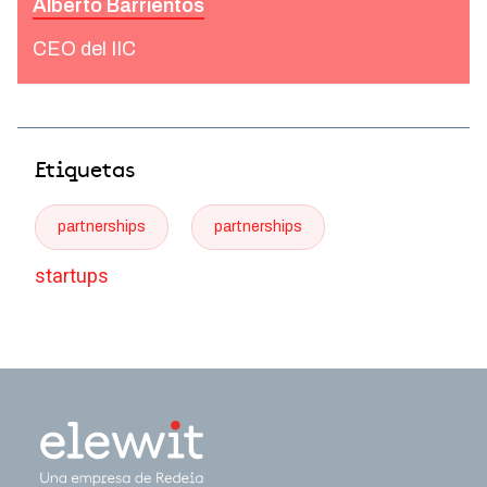
Alberto Barrientos
CEO del IIC
Etiquetas
partnerships
partnerships
startups