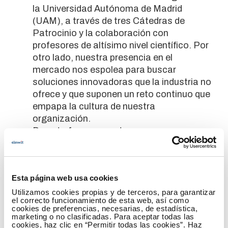
la Universidad Autónoma de Madrid
(UAM), a través de tres Cátedras de
Patrocinio y la colaboración con
profesores de altísimo nivel científico. Por
otro lado, nuestra presencia en el
mercado nos espolea para buscar
soluciones innovadoras que la industria no
ofrece y que suponen un reto continuo que
empapa la cultura de nuestra
organización.
De esta forma, nuestra empresa ocupa un
lugar de transición entre lo académico y el
mercado y supone un atractivo para el
talento, que ve en nosotros una forma de
Esta página web usa cookies
conseguir capacidades de
emprendimiento que complementen sus
Utilizamos cookies propias y de terceros, para garantizar
el correcto funcionamiento de esta web, así como
skills técnicos. Además, nuestra vocación
cookies de preferencias, necesarias, de estadística,
de transferencia de valor a la sociedad,
marketing o no clasificadas. Para aceptar todas las
cookies, haz clic en “Permitir todas las cookies”. Haz