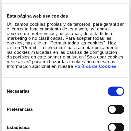
energética en España es un referencia nivel
europeo.
Esta página web usa cookies
Utilizamos cookies propias y de terceros, para garantizar
¿Cómo calificaría el papel que juegan en el
el correcto funcionamiento de esta web, así como
camino hacia la descarbonización empresas
cookies de preferencias, necesarias, de estadística,
marketing o no clasificadas. Para aceptar todas las
como Elewit?
cookies, haz clic en “Permitir todas las cookies”. Haz
clic en “Permitir la selección” para aceptar únicamente
Empresas tecnológicas como Elewit con un
las cookies marcadas en las casillas de configuración
disponibles en este banner o pulsa en “Solo usar cookies
alto compromiso social, medioambiental y
necesarias” para rechazar las cookies no necesarias.
con el mundo del emprendimiento, son
Información adicional en nuestra
Política de Cookies
.
referente e imprescindibles para la
consecución de los objetivos de
Selección
descarbonización.
Necesarias
de
Es decir, Elewit tiene un papel fundamental y
consentimiento
muy relevante en este sentido, los nuevos
Preferencias
desafíos tecnológicos necesitan soluciones
innovadoras y gracias al impulso de empresas
como Elewit cada vez son más las iniciativas
Estadística