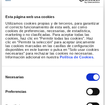
procesamiento avanzado de datos, quedarán
rezagadas en los próximos 5 años. Por eso han
conformado un equipo de profesionales con la
Esta página web usa cookies
clara vocación de facilitar la transformación
Utilizamos cookies propias y de terceros, para garantizar
digital del sector industrial.
el correcto funcionamiento de esta web, así como
cookies de preferencias, necesarias, de estadística,
marketing o no clasificadas. Para aceptar todas las
Barbara IoT aúna nativos digitales con
cookies, haz clic en “Permitir todas las cookies”. Haz
tecnólogos provenientes del IT y OT, pero con una
clic en “Permitir la selección” para aceptar únicamente
las cookies marcadas en las casillas de configuración
clara visión estratégica, de negocio y propósito
disponibles en este banner o pulsa en “Solo usar cookies
transformador. La innovación es el ADN de la
necesarias” para rechazar las cookies no necesarias.
Información adicional en nuestra
Política de Cookies
.
compañía, pero siempre con productos
escalables y la resiliencia y durabilidad propias del
sector industrial.
Selección
Necesarias
de
La empresa ha recibido reconocimientos de
consentimiento
medios como Forbes (“emprendedores más
creativos”) y la Razón (“mejor plataforma
Preferencias
cibersegura industrial”) y ha sido incluida en la
lista Startup Oasis de las 100 startups líderes del