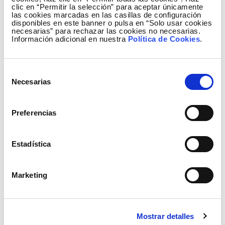
clic en “Permitir la selección” para aceptar únicamente
las cookies marcadas en las casillas de configuración
disponibles en este banner o pulsa en “Solo usar cookies
necesarias” para rechazar las cookies no necesarias.
Información adicional en nuestra
Política de Cookies
.
El equipo de Pyro está formado por especialistas
en incendios forestales, ingeniería electrónica y de
Selección
software. Todos, compartimos la misma pasión y
Necesarias
de
también la misma visión de los incendios
consentimiento
forestales. El equipo actual de Pyro está formado
por:
Preferencias
Jose Luis Liz Graña (fundador), CEO y Director
Estadística
Técnico. Especialista en incendios forestales e
ingeniero industrial por la UPV. Miguel Angel
Molina Lazaro. Responsable de IoT y hardware.
Marketing
Es ingeniero en automática y control por la UPV.
David Vinue Visus. Especialista en gestión
forestal e imagen satelital. Es ingeniero Forestal
Mostrar detalles
y Doctor por la UPV.