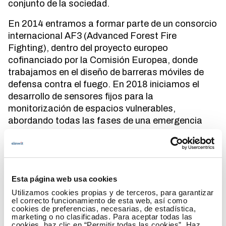
conjunto de la sociedad.
En 2014 entramos a formar parte de un consorcio
internacional AF3 (Advanced Forest Fire
Fighting), dentro del proyecto europeo
cofinanciado por la Comisión Europea, donde
trabajamos en el diseño de barreras móviles de
defensa contra el fuego. En 2018 iniciamos el
desarrollo de sensores fijos para la
monitorización de espacios vulnerables,
abordando todas las fases de una emergencia
como es la prevención, la detección y la extinción.
En 2022 ampliamos la capacidad de obtención de
datos forestales, para la gestión de incendios,
mediante la integración de nuevos sensores
Esta página web usa cookies
embarcados en UAVs y vehículos de agencias de
Utilizamos cookies propias y de terceros, para garantizar
emergencias.
el correcto funcionamiento de esta web, así como
cookies de preferencias, necesarias, de estadística,
marketing o no clasificadas. Para aceptar todas las
cookies, haz clic en “Permitir todas las cookies”. Haz