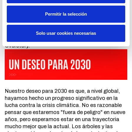
árboles y nos inspiran. En nuestra reunión
semanal del equipo, los viernes por la tarde, un
Permitir la selección
miembro diferente del equipo elige un nuevo árbol
para enseñarlo a todos. Cuando alcanzamos
ciertos hitos como empresa, plantamos árboles
Solo usar cookies necesarias
para contribuir a lo que llamamos el bosque de
Overstory.
Nuestro deseo para 2030 es que, a nivel global,
hayamos hecho un progreso significativo en la
lucha contra la crisis climática. No es razonable
pensar que estaremos "fuera de peligro" en nueve
años, pero esperamos estar en una trayectoria
mucho mejor que la actual. Los árboles y las