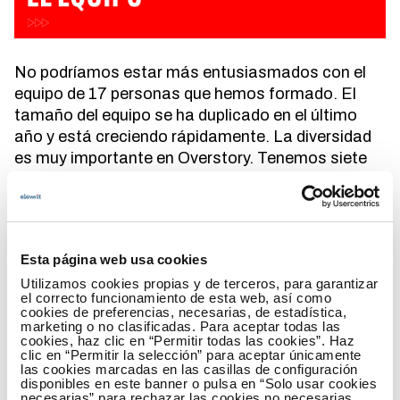
No podríamos estar más entusiasmados con el
equipo de 17 personas que hemos formado. El
tamaño del equipo se ha duplicado en el último
año y está creciendo rápidamente. La diversidad
es muy importante en Overstory. Tenemos siete
nacionalidades representadas, incluyendo los
Países Bajos, Portugal, Italia, Francia, Rusia,
Estados Unidos e Indonesia y el 35% del equipo
son mujeres. Como muchas empresas, la
Esta página web usa cookies
pandemia nos obligó a ser muy buenos en el
Utilizamos cookies propias y de terceros, para garantizar
trabajo a distancia y nos adaptamos
el correcto funcionamiento de esta web, así como
rápidamente. Nuestra sede está en Ámsterdam y
cookies de preferencias, necesarias, de estadística,
marketing o no clasificadas. Para aceptar todas las
la mayoría de nuestro equipo vive en los Países
cookies, haz clic en “Permitir todas las cookies”. Haz
Bajos, pero también tenemos compañeros en
clic en “Permitir la selección” para aceptar únicamente
las cookies marcadas en las casillas de configuración
Lisboa, Milán, Londres y Nueva York. ¡Se nos está
disponibles en este banner o pulsa en “Solo usar cookies
dando bien jugar a determinados juegos entre
necesarias” para rechazar las cookies no necesarias.