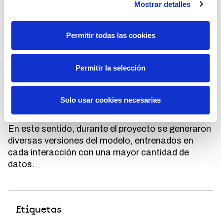
Mostrar detalles
Conseguir una visión global por parte de la
empresa de los diferentes grupos de interés.
Permitir todas las cookies
Obtener datos objetivos que permitan una
relación más personalizada con cada grupo.
Permitir la selección
Para el entrenamiento se construyeron un
conjunto de datos para que los modelos pudieran
aprender a clasificar y detectar patrones que
Solo usar cookies necesarias
identificasen tanto la percepción de los grupos de
interés, como las propias categorías temáticas.
En este sentido, durante el proyecto se generaron
diversas versiones del modelo, entrenados en
cada interacción con una mayor cantidad de
datos.
Etiquetas