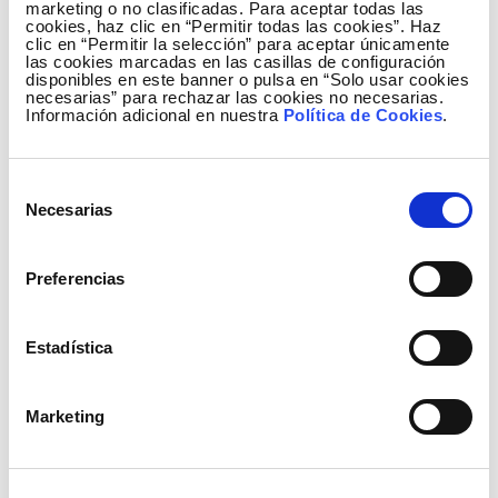
marketing o no clasificadas. Para aceptar todas las
cookies, haz clic en “Permitir todas las cookies”. Haz
En este proyecto, que nace gracias al programa
clic en “Permitir la selección” para aceptar únicamente
de
venture client
de Elewit, se trabajó en la
las cookies marcadas en las casillas de configuración
disponibles en este banner o pulsa en “Solo usar cookies
creación automática de perfiles de los grupos de
necesarias” para rechazar las cookies no necesarias.
interés del equipo de planificación del transporte
Información adicional en nuestra
Política de Cookies
.
de Red Eléctrica a partir del análisis de
comunicaciones en formato texto, aprovechando
Selección
la herramienta de Argilla, Biome. El objetivo
Necesarias
de
principal era obtener una idea clara sobre cómo
consentimiento
conecta la empresa con cada grupo de interés,
para asegurar que la comunicación sea lo más
Preferencias
eficaz y personalizada posible. Para ello, se
realizó un análisis mediante procesamiento de
Estadística
lenguaje natural (PLN) del contenido de diversas
comunicaciones de texto. Los principales
motores del proyecto fueron los siguientes.
Marketing
Conocer lo que los grupos de interés perciben
y observan de Red Eléctrica.