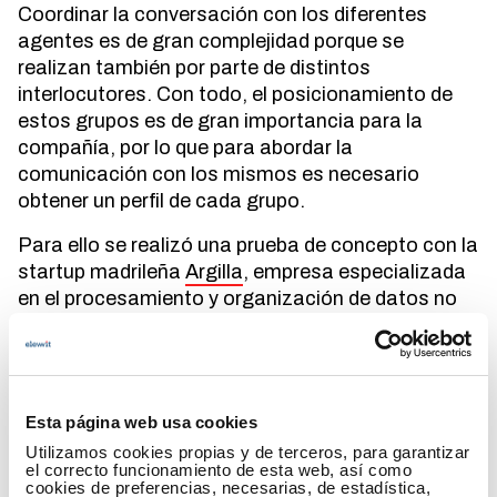
Coordinar la conversación con los diferentes
agentes es de gran complejidad porque se
realizan también por parte de distintos
interlocutores. Con todo, el posicionamiento de
estos grupos es de gran importancia para la
compañía, por lo que para abordar la
comunicación con los mismos es necesario
obtener un perfil de cada grupo.
Para ello se realizó una prueba de concepto con la
startup madrileña
Argilla
, empresa especializada
en el procesamiento y organización de datos no
estructurados a partir de soluciones de
inteligencia artificial y procesamiento del lenguaje
para ayudar a las grandes empresas a analizar el
ingente flujo de información que generan
Esta página web usa cookies
diariamente, automatizando el análisis de textos
Utilizamos cookies propias y de terceros, para garantizar
y transformando los datos masivos en
el correcto funcionamiento de esta web, así como
información accesible y de fácil comprensión.
cookies de preferencias, necesarias, de estadística,