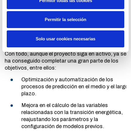
dos de los puntos principales del proyecto en los
Permitir todas las cookies
que se continúa trabajando activamente. Con
esto último, se hace referencia a los mercados y
Permitir la selección
actuaciones que se llevan a cabo desde Red
Eléctrica para asegurar que la producción se
ajuste a la demanda con el fin de mantener unas
Solo usar cookies necesarias
condiciones óptimas de suministro.
Con todo, aunque el proyecto siga en activo, ya se
ha conseguido completar una gran parte de los
objetivos, entre ellos:
Optimización y automatización de los
procesos de predicción en el medio y el largo
plazo.
Mejora en el cálculo de las variables
relacionadas con la transición energética,
reajustando los parámetros y la
configuración de modelos previos.