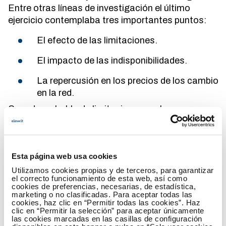
Entre otras líneas de investigación el último
ejercicio contemplaba tres importantes puntos:
El efecto de las limitaciones.
El impacto de las indisponibilidades.
La repercusión en los precios de los cambios
en la red.
Cuando se habla de limitaciones, se hace
referencia a las restricciones que vienen
impuestas por la propia red, para así garantizar su
correcto funcionamiento y minimizar el riesgo de
Esta página web usa cookies
corte en la demanda, evitando así interrupciones
en el suministro. Con respecto a las
Utilizamos cookies propias y de terceros, para garantizar
el correcto funcionamiento de esta web, así como
indisponibilidades, se trata de situaciones
cookies de preferencias, necesarias, de estadística,
externas que hacen que los recursos energéticos
marketing o no clasificadas. Para aceptar todas las
cookies, haz clic en “Permitir todas las cookies”. Haz
no estén disponibles durante un periodo de
clic en “Permitir la selección” para aceptar únicamente
tiempo.
las cookies marcadas en las casillas de configuración