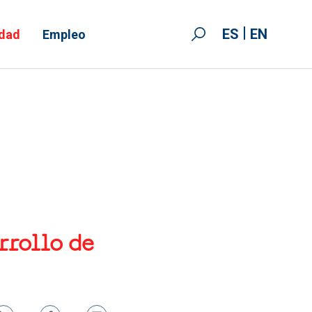
ES
EN
idad
Empleo
rrollo de