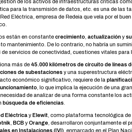
gestión de los activos de infraestructuras críticas com
ptica para la transmisión de datos, etc. es una de las t
Red Eléctrica, empresa de Redeia que vela por el bue
co.
os están en constante
crecimiento
,
actualización
y
su
to mantenimiento. De lo contrario, no habría un sumin
i de servicios de conectividad, cuestiones vitales para
tiona más de
45.000 kilómetros de circuito de líneas d
iciones de subestaciones
y una superestructura eléct
cto económico significativo, requiere de la
planificac
funcionamiento
, lo que implica la ejecución de una gra
a necesidad de analizar de una forma constante los ac
en
búsqueda de eficiencias
.
d Eléctrica
y
Elewit
, como plataforma tecnológica de
tnik
,
BCB
y
Orange
, desarrollaron conjuntamente el p
les en Instalaciones (IVI)
, enmarcado en el
Plan Naci