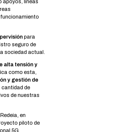
o apoyos, líneas
areas
n funcionamiento
pervisión
para
istro seguro de
 la sociedad actual.
e alta tensión y
rica como esta,
ión y gestión de
n cantidad de
tivos de nuestras
 Redeia, en
royecto piloto de
onal 5G
.