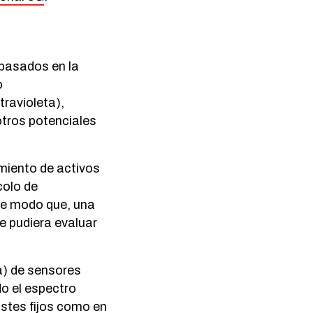
 basados en la
o
travioleta),
otros potenciales
imiento de activos
colo de
 De modo que, una
e pudiera evaluar
a) de sensores
o el espectro
postes fijos como en