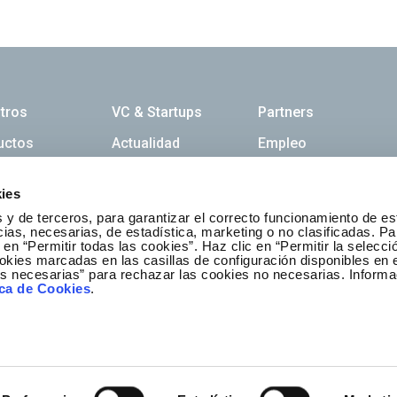
ación principal
tros
VC & Startups
Partners
uctos
Actualidad
Empleo
ies
etter
 y de terceros, para garantizar el correcto funcionamiento de es
as, necesarias, de estadística, marketing o no clasificadas. Pa
Inscríbete
 en “Permitir todas las cookies”. Haz clic en “Permitir la selecci
okies marcadas en las casillas de configuración disponibles en 
es necesarias” para rechazar las cookies no necesarias. Informa
ica de Cookies
.
Contacta