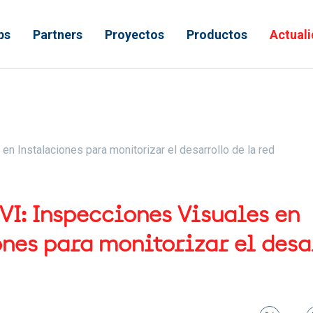
ps
Partners
Proyectos
Productos
Actual
 ayuda a la navegación
en Instalaciones para monitorizar el desarrollo de la red
VI: Inspecciones Visuales en
ones para monitorizar el desa