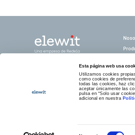
Naveg
Noso
Prod
Esta página web usa cook
Newsl
Utilizamos cookies propias
como cookies de preferenci
todas las cookies, haz clic
aceptar únicamente las co
pulsa en “Solo usar cooki
adicional en nuestra
Polít
Selección