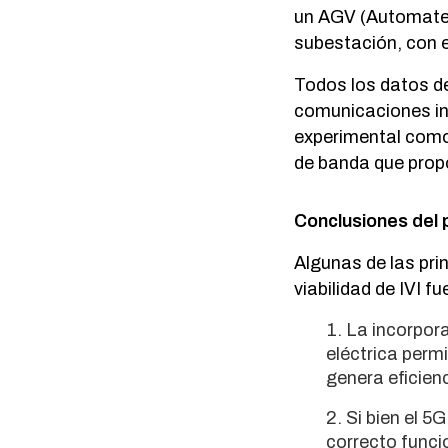
un AGV (Automated
subestación, con e
Todos los datos de
comunicaciones in
experimental como
de banda que prop
Conclusiones del 
Algunas de las pri
viabilidad de IVI f
La incorpor
eléctrica perm
genera eficien
Si bien el 5
correcto funci