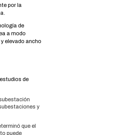
te por la
da.
nología de
nea a modo
 y elevado ancho
 estudios de
 subestación
subestaciones y
eterminó que el
cto puede