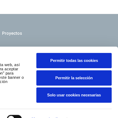
Proyectos
Síguenos
Permitir todas las cookies
ta web, así
ra aceptar
ón” para
este banner o
Permitir la selección
ción
Canal ético y de cumplimiento
Solo usar cookies necesarias