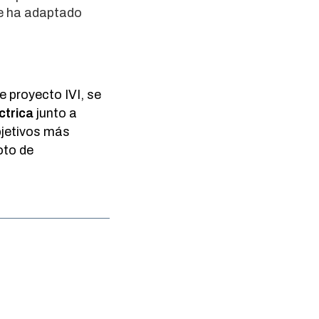
 se ha adaptado
 proyecto IVI, se
ctrica
junto a
bjetivos más
oto de