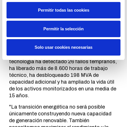
Creciente tracción en tres continentes
Permitir todas las cookies
Oktogrid cuenta actualmente con más de 45
clientes, incluidos 12 utilities incorporados en
los últimos 24 meses, y despliegues en tres
Permitir la selección
continentes. La compañía monitoriza más de
1 GW de infraestructuras críticas y acumula
Solo usar cookies necesarias
más de 5 millones de horas de datos de
transformadores en producción. Su
tecnología ha detectado 26 fallos tempranos,
ha liberado más de 8.600 horas de trabajo
técnico, ha desbloqueado 198 MVA de
capacidad adicional y ha ampliado la vida útil
de los activos monitorizados en una media de
15 años.
"La transición energética no será posible
únicamente construyendo nueva capacidad
de generación renovable. También