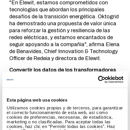
"En Elewit, estamos comprometidos con
tecnologías que abordan los principales
desafíos de la transición energética. Oktogrid
ha demostrado una propuesta de valor única
para reforzar la gestión y resiliencia de las
redes eléctricas, y estamos encantados de
seguir apoyando a la compañía", afirma Elena
de Benavides, Chief Innovation & Technology
Officer de Redeia y directora de Elewit.
Convertir los datos de los transformadores
en decisiones operativas
El enfoque de Oktogrid se basa en una idea
sencilla: al digitalizar los transformadores a
Esta página web usa cookies
gran escala para monitorizar su rendimiento,
Utilizamos cookies propias y de terceros, para garantizar
las empresas pueden aprovechar mejor los
el correcto funcionamiento de esta web, así como
activos existentes.
cookies de preferencias, necesarias, de estadística,
marketing o no clasificadas. Para aceptar todas las
cookies, haz clic en “Permitir todas las cookies”. Haz
La compañía utiliza un sensor patentado con