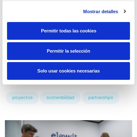
Mostrar detalles
Permitir todas las cookies
Elewit, en colaboración con Red
Eléctrica y SAPREM, realiza una
prueba en campo de un prototipo de
Permitir la selección
sistema semiautomático de
desinstalación de salvapájaros en
espiral
Solo usar cookies necesarias
26 Marzo 2025
proyectos
sostenibilidad
partnerships