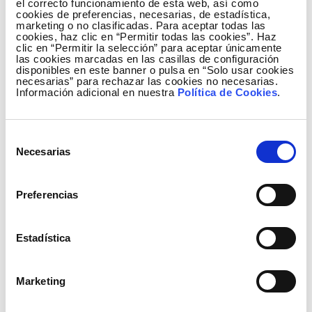
el correcto funcionamiento de esta web, así como
cookies de preferencias, necesarias, de estadística,
Marta Landeira Santos, directora de
marketing o no clasificadas. Para aceptar todas las
I+D de Saprem: “El futuro de la
cookies, haz clic en “Permitir todas las cookies”. Haz
clic en “Permitir la selección” para aceptar únicamente
conservación ambiental en el sector
las cookies marcadas en las casillas de configuración
disponibles en este banner o pulsa en “Solo usar cookies
eléctrico estará marcado por la
necesarias” para rechazar las cookies no necesarias.
automatización, la digitalización y el
Información adicional en nuestra
Política de Cookies
.
uso de inteligencia artificial”
23 Abril 2025
Selección
Necesarias
de
partnerships
consentimiento
Preferencias
Estadística
Marketing