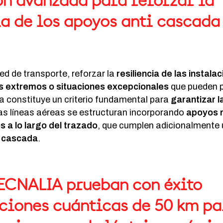
n avanzada para reforzar la
ia de los apoyos anti cascada
red de transporte, reforzar la
resiliencia de las instala
s extremos o situaciones excepcionales
que pueden p
 constituye un criterio fundamental para
garantizar l
ias líneas aéreas se estructuran incorporando
apoyos 
os a lo largo del trazado
, que cumplen adicionalmente 
i cascada
.
TECNALIA prueban con éxito
iones cuánticas de 50 km pa