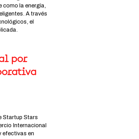
e como la energía,
teligentes. A través
nológicos, el
licada.
al por
borativa
e Startup Stars
rcio Internacional
y efectivas en