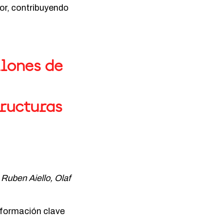
or, contribuyendo
llones de
tructuras
 Ruben Aiello, Olaf
nformación clave