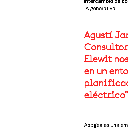
intercambio de co
IA generativa.
Agustí Ja
Consultor
Elewit no
en un ent
planificac
eléctrico"
Apogea
es una em