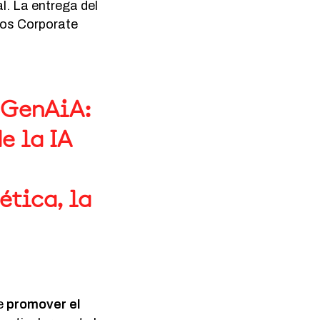
l. La entrega del
 los Corporate
a GenAiA:
e la IA
ética, la
de
promover el