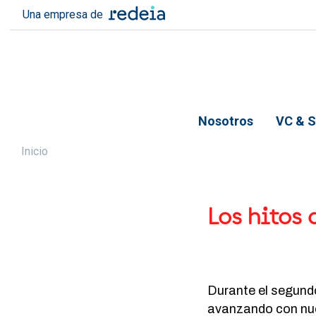
Pasar al contenido principal
Una empresa de
Nosotros
VC & S
Sobrescribir enlaces de
Inicio
Los hitos 
Durante el segundo
avanzando con nuev