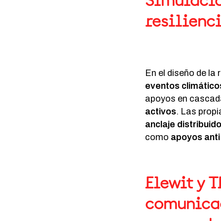
Simulació
resilienc
En el diseño de la 
eventos climático
apoyos en cascada
activos
. Las prop
anclaje distribuid
como
apoyos ant
Elewit y 
comunicac