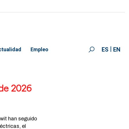
ES
EN
ctualidad
Empleo
 de 2026
ewit han seguido
éctricas, el