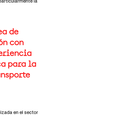
 particularmente la
ea de
ón con
eriencia
a para la
ansporte
izada en el sector