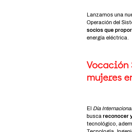
Lanzamos una nuev
Operación del Sis
socios que propo
energía eléctrica.
Vocación 
mujeres e
El
Día Internacional
busca
reconocer y
tecnológico, ade
Tecnología, Ingeni