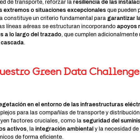
red de transporte, reforzar la
resiliencia de las instala
s extremos o situaciones excepcionales
que pueden p
 constituye un criterio fundamental para
garantizar l
ias líneas aéreas se estructuran incorporando
apoyos 
os a lo largo del trazado
, que cumplen adicionalmente 
i cascada
.
nuestro Green Data Challenge
egetación en el entorno de las infraestructuras eléct
ejos para las compañías de transporte y distribución
yen factores cruciales, como la
seguridad del sumini
los activos
, la
integración ambiental
y la necesidad de
cos de forma eficiente.