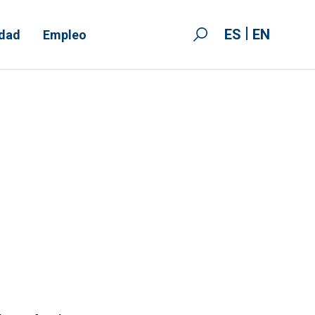
ES
EN
idad
Empleo