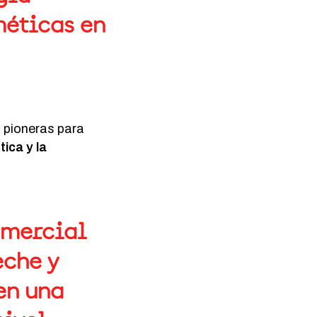
méticas en
s pioneras para
ica y la
omercial
eche y
en una