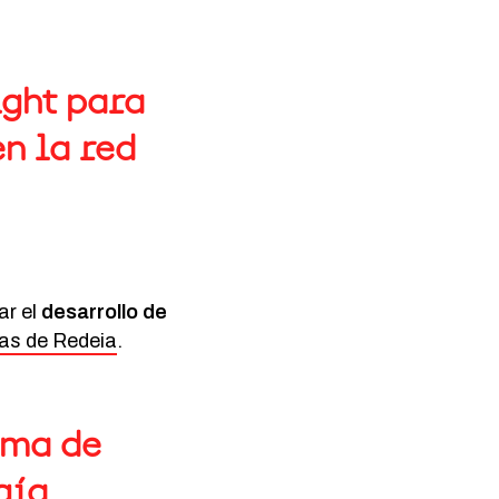
ight para
n la red
ar el
desarrollo de
sas de Redeia
.
ama de
gía