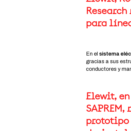
Research 
para línea
En el
sistema eléc
gracias a sus estr
conductores y man
Elewit, e
SAPREM, r
prototipo