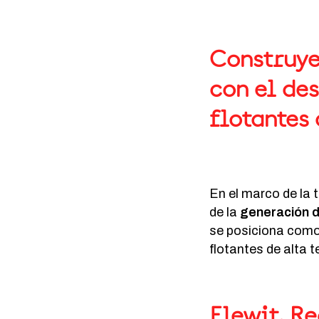
Construye
con el de
flotantes
En el marco de la 
de la
generación d
se posiciona como 
flotantes de alta t
Elewit, Re