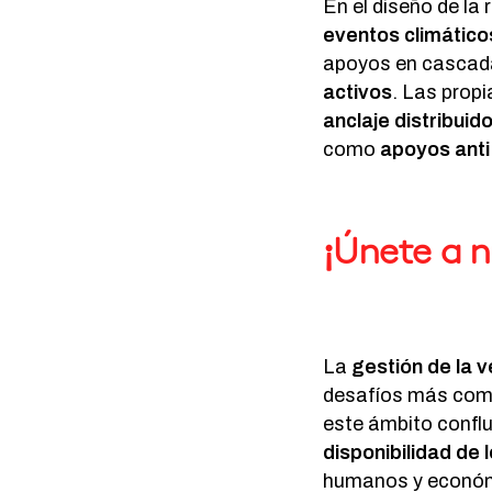
En el diseño de la 
eventos climático
apoyos en cascada
activos
. Las prop
anclaje distribuid
como
apoyos ant
¡Únete a 
La
gestión de la v
desafíos más compl
este ámbito conflu
disponibilidad de 
humanos y económi