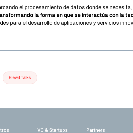
rcando el procesamiento de datos donde se necesita,
ransformando la forma en que se interactúa con la te
es para el desarrollo de aplicaciones y servicios inno
ElewitTalks
ación principal
tros
VC & Startups
Partners