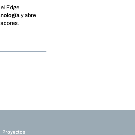
 el Edge
cnología
y abre
vadores.
Proyectos