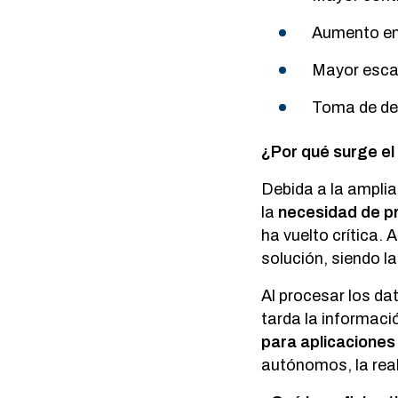
Aumento en 
Mayor escala
Toma de dec
¿Por qué surge e
Debida a la amplia
la
necesidad de p
ha vuelto crítica.
solución, siendo l
Al procesar los da
tarda la informaci
para aplicaciones
autónomos, la rea