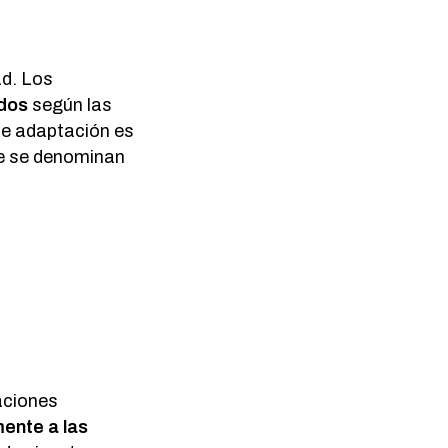
ad. Los
ados
según las
de adaptación es
ue se denominan
zaciones
ente a las