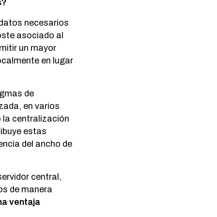
os?
s datos necesarios
oste asociado al
mitir un mayor
ocalmente en lugar
digmas de
zada, en varios
la centralización
ribuye estas
iencia del ancho de
servidor central,
tos de manera
na ventaja