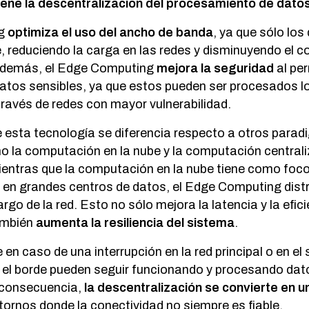
iene la descentralización del procesamiento de dat
ng
optimiza el uso del ancho de banda
, ya que sólo lo
e, reduciendo la carga en las redes y disminuyendo el c
 Además, el Edge Computing
mejora la seguridad
al per
datos sensibles, ya que estos pueden ser procesados l
través de redes con mayor vulnerabilidad.
 esta tecnología se diferencia respecto a otros para
 la computación en la nube y la computación centrali
entras que la computación en la nube tiene como foco 
 en grandes centros de datos, el Edge Computing dist
rgo de la red. Esto no sólo mejora la latencia y la efic
ambién
aumenta la resiliencia del sistema
.
en caso de una interrupción en la red principal o en el 
n el borde pueden seguir funcionando y procesando da
consecuencia,
la descentralización se convierte en u
tornos donde la conectividad no siempre es fiable.