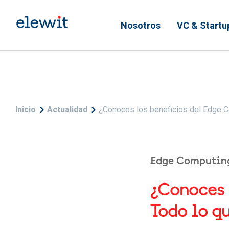
Pasar al contenido principal
Nosotros
VC & Startu
Sobrescribir enlaces de
Inicio
Actualidad
¿Conoces los beneficios del Edge C
Edge Computin
¿Conoces 
Todo lo q