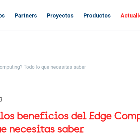
ps
Partners
Proyectos
Productos
Actual
 ayuda a la navegación
omputing? Todo lo que necesitas saber
g
los beneficios del Edge Com
ue necesitas saber