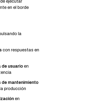
de ejecutar
nte en el borde
pulsando la
s
con respuestas en
 de usuario
en
atencia
as de mantenimiento
 la producción
ización
en