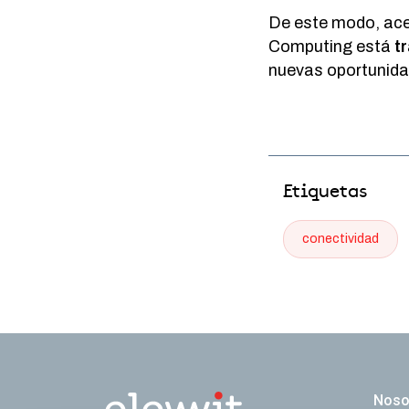
De este modo, ace
Computing está
t
nuevas oportunidad
Etiquetas
conectividad
Naveg
Noso