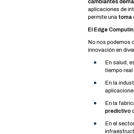
cambiantes dem
aplicaciones de in
permite una
toma 
El Edge Computing
No nos podemos ol
innovación en dive
En salud, e
tiempo rea
En la indus
aplicacione
En la fabri
predictivo
q
En el sector
infraestruc