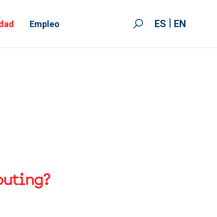
ES
EN
idad
Empleo
puting?