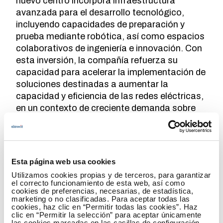
nuevo centro incorpora infraestructura
avanzada para el desarrollo tecnológico,
incluyendo capacidades de preparación y
prueba mediante robótica, así como espacios
colaborativos de ingeniería e innovación. Con
esta inversión, la compañía refuerza su
capacidad para acelerar la implementación de
soluciones destinadas a aumentar la
capacidad y eficiencia de las redes eléctricas,
en un contexto de creciente demanda sobre
las infraestructuras energéticas derivada de
la transición energética.
Por su parte,
Splight
ha sido seleccionada
Esta página web usa cookies
como una de las 24 empresas finalistas
Utilizamos cookies propias y de terceros, para garantizar
del
EPRI Incubatenergy Labs® 2026
el correcto funcionamiento de esta web, así como
Challenge
, un programa internacional que
cookies de preferencias, necesarias, de estadística,
marketing o no clasificadas. Para aceptar todas las
reúne a las tecnologías más innovadoras del
cookies, haz clic en “Permitir todas las cookies”. Haz
sector eléctrico. En este foro, la compañía
clic en “Permitir la selección” para aceptar únicamente
las cookies marcadas en las casillas de configuración