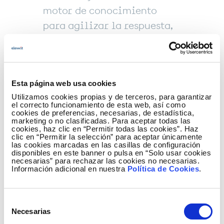
motor de conocimiento
para agilizar la respuesta,
evitar interrupciones y
mejorar la productividad y
la coordinación entre
Esta página web usa cookies
unidades.
Utilizamos cookies propias y de terceros, para garantizar
el correcto funcionamiento de esta web, así como
cookies de preferencias, necesarias, de estadística,
marketing o no clasificadas. Para aceptar todas las
cookies, haz clic en “Permitir todas las cookies”. Haz
Concretamente, Elewit y Redeia, están en la
clic en “Permitir la selección” para aceptar únicamente
vanguardia e incluyen herramientas de inteligencia
las cookies marcadas en las casillas de configuración
disponibles en este banner o pulsa en “Solo usar cookies
artificial en el día a día. Por ello, ha realizado dos
necesarias” para rechazar las cookies no necesarias.
pilotos con Zapiens con varios departamentos
Información adicional en nuestra
Política de Cookies
.
seleccionados para testar su capacidad, en los
que se han introducido cientos de preguntas y
Selección
respuestas y se ha facilitado a dichos
Necesarias
de
departamentos para que interactúen con la