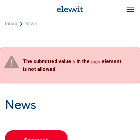
Skip to main content
Breadcrumb
Inicio
News
Error message
The submitted value
in the
element
6
tags
is not allowed.
News
Subscribe